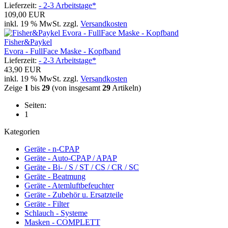
Lieferzeit:
- 2-3 Arbeitstage*
109,00 EUR
inkl. 19 % MwSt. zzgl.
Versandkosten
Fisher&Paykel
Evora - FullFace Maske - Kopfband
Lieferzeit:
- 2-3 Arbeitstage*
43,90 EUR
inkl. 19 % MwSt. zzgl.
Versandkosten
Zeige
1
bis
29
(von insgesamt
29
Artikeln)
Seiten:
1
Kategorien
Geräte - n-CPAP
Geräte - Auto-CPAP / APAP
Geräte - Bi- / S / ST / CS / CR / SC
Geräte - Beatmung
Geräte - Atemluftbefeuchter
Geräte - Zubehör u. Ersatzteile
Geräte - Filter
Schlauch - Systeme
Masken - COMPLETT