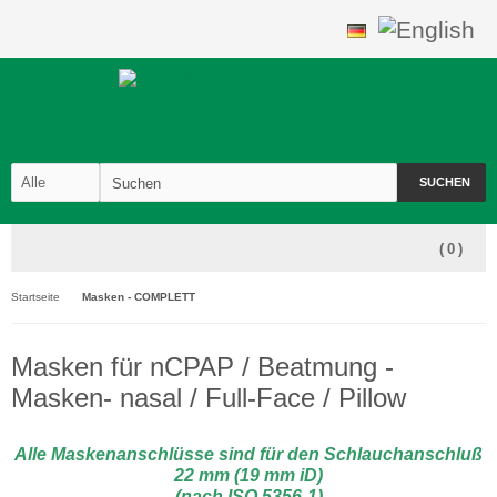
SUCHEN
(
0
)
Startseite
Masken - COMPLETT
Masken für nCPAP / Beatmung -
Masken- nasal / Full-Face / Pillow
Alle Maskenanschlüsse sind für den Schlauchanschluß
22 mm (19 mm iD)
(nach ISO 5356-1
)