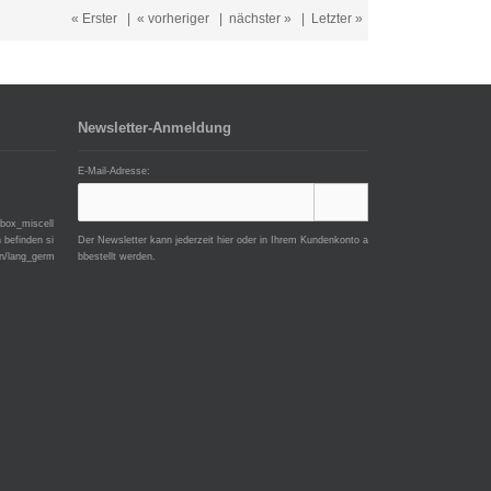
« Erster
|
« vorheriger
|
nächster »
|
Letzter »
Newsletter-Anmeldung
E-Mail-Adresse:
/box_miscell
 befinden si
Der Newsletter kann jederzeit hier oder in Ihrem Kundenkonto a
an/lang_germ
bbestellt werden.