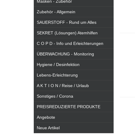
Masken - Zubehör
Zubehör - Allgemein
SAUERSTOFF - Rund um Alles
SEKRET (Lösungen) Atemhilfen
C O P D - Info und Erleichterungen
ÜBERWACHUNG - Monitoring
Hygiene / Desinfektion
Lebens-Erleichterung
A K T I O N / Reise / Urlaub
Sonstiges / Corona
PREISREDUZIERTE PRODUKTE
Angebote
Neue Artikel