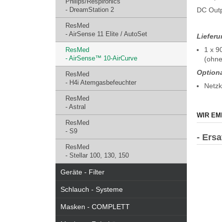
Philips/Respironics
- DreamStation 2
DC Outp
ResMed
- AirSense 11 Elite / AutoSet
Liefer
1 x 9
ResMed
- AirSense™ 10-AirCurve
(ohne
Optiona
ResMed
- H4i Atemgasbefeuchter
Netzk
ResMed
- Astral
WIR EM
ResMed
- S9
- Ers
ResMed
- Stellar 100, 130, 150
Geräte - Filter
Schlauch - Systeme
Masken - COMPLETT