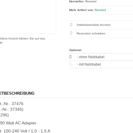
Hersteller:
Resmed
Mehr Artikel von:
Resmed
Artikeldatenblatt drucken
Rezension schreiben
ößere Ansicht klicken Sie auf das
ld
Optional
- ohne Netzkabel
- mit Netzkabel
KTBESCHREIBUNG
t.-Nr.: 37476
t.-Nr.: 37346)
7296)
l 90 Watt AC Adapter
: 100-240 Volt / 1,0 - 1,5 A