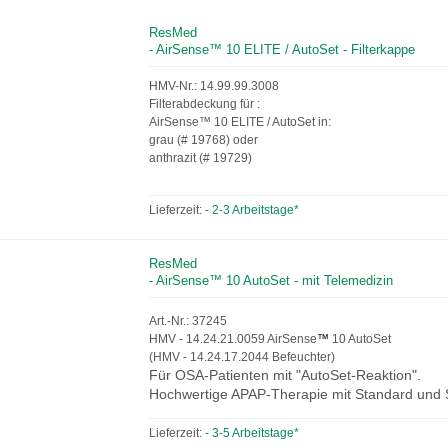
ResMed
- AirSense™ 10 ELITE / AutoSet - Filterkappe
HMV-Nr.: 14.99.99.3008
Filterabdeckung für :
AirSense™ 10 ELITE / AutoSet in:
grau (# 19768) oder
anthrazit (# 19729)
Lieferzeit:
- 2-3 Arbeitstage*
ResMed
- AirSense™ 10 AutoSet - mit Telemedizin
Art.-Nr.: 37245
HMV - 14.24.21.0059 AirSense
™
10 AutoSet
(HMV - 14.24.17.2044 Befeuchter)
Für OSA-Patienten mit "AutoSet-Reaktion".
Hochwertige APAP-Therapie mit Standard und S
Lieferzeit:
- 3-5 Arbeitstage*