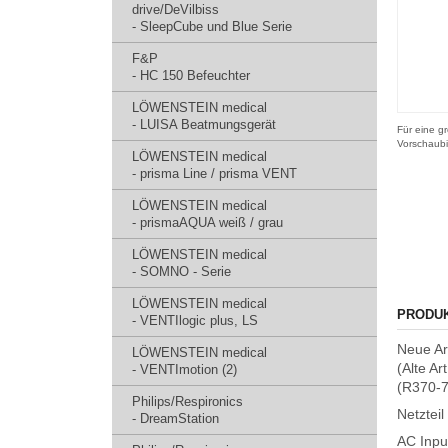
drive/DeVilbiss
- SleepCube und Blue Serie
F&P
- HC 150 Befeuchter
LÖWENSTEIN medical
- LUISA Beatmungsgerät
Für eine gr
Vorschaubi
LÖWENSTEIN medical
- prisma Line / prisma VENT
LÖWENSTEIN medical
- prismaAQUA weiß / grau
LÖWENSTEIN medical
- SOMNO - Serie
LÖWENSTEIN medical
PRODU
- VENTIlogic plus, LS
Neue Ar
LÖWENSTEIN medical
(Alte Ar
- VENTImotion (2)
(R370-
Philips/Respironics
Netztei
- DreamStation
AC Input