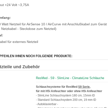
ut +24 Volt ~3,75A
umfang:
0 Watt Netzteil für AirSense 10 / AirCurve mit Anschlußkabel zum Gerät
 Netzkabel - Steckdose zum Netzteil)
l:
abel für externes Netzteil
PFEHLEN IHNEN NOCH FOLGENDE PRODUKTE:
atzteile und Zubehör
ResMed - S9 - SlimLine - ClimateLine Schläuche
Schlauchsysteme für ResMed
S9 Serie,
für mit H5i Anfeuchter oder ohne H5i Anfeuchter
- SlimLine Schlauchsystem 180 cm, 15mm ID
- Standard Schlauchsystem 200 cm, 19 mm ID
- Autoklavierbar -