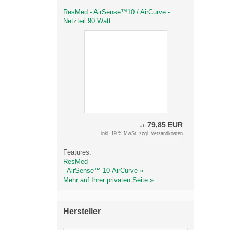
ResMed - AirSense™10 / AirCurve -
Netzteil 90 Watt
79,85 EUR
ab
inkl. 19 % MwSt. zzgl.
Versandkosten
Features:
ResMed
- AirSense™ 10-AirCurve »
Mehr auf Ihrer privaten Seite »
Hersteller