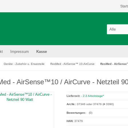
Start
kt
Impressum
Kasse
Geräte - Zubehör u. Ersatzteile
ResMed - AirSense™ 10-AirCurve
ResMed - AirSense™1
ed - AirSense™10 / AirCurve - Netzteil 9
Lieferzeit:
- 2-3 Arbeitstage*
Art.Nr.:
37346 oder 37476 (# 3390)
Bewertungen:
(0)
HAN:
37476