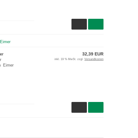
 Eimer
32,39 EUR
er
r
inkl. 19 % MwSt. zzgl.
Versandkosten
en Eimer