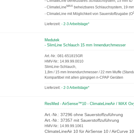
- ClimateLine beheizbares Schlauchsystem, 15 mm ID
MAX
- ClimateLine
beheizbares Schlauchsystem, 19 mm
- ClimateLine mit Möglichkeit von Sauerstoffzugabe (O
Lieferzeit:
- 2-3 Arbeitstage*
Medutek
- SlimLine Schlauch 15 mm Innendurchmesser
Art.-Nr.: 081-651815GR
HMV-Nr.: 14.99.99.0010
SlimLine-Schlauch,
1,8m / 15 mm Innendurchmesser / 22 mm Muffe (Stand
Kompartibel mit allen gängigen n-CPAP Geräten
Lieferzeit:
- 2-3 Arbeitstage*
ResMed - AirSense™10 - ClimateLineAir / MAX Ox
Art.-Nr.: 37296 ohne Sauerstoffzuführung
Art.-Nr.: 37357 mit Sauerstoffzuführung
HMV-Nr.: 14.99.99.1061
ClimateLineAir 10 für AirSense 10 / AirCurve 10