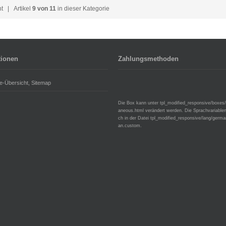
ht
| Artikel
9 von 11
in dieser Kategorie
tionen
Zahlungsmethoden
e-Übersicht, Sitemap
Die Box kann unter tpl_modified_responsive/boxes
aneous.html verändert werden. Die Sprachvariablen
ch in der Datei tpl_modified_responsive/lang/germ
an.custom.