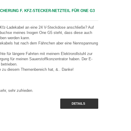
ICHERUNG F. KFZ-STECKER-NETZTEIL FÜR ONE G3
s Kfz-Ladekabel an eine 24 V-Steckdose anschließe? Auf
sbuchse meines Inogen One G5 steht, dass diese auch
eben werden kann.
dekabels hat nach dem Fähnchen aber eine Nennspannung
te für längere Fahrten mit meinem Elektrorollstuhl zur
rgung für meinen Sauerstoffkonzentrator haben. Der E-
 betrieben.
e zu diesem Themenbereich hat, &.. Danke!
ehr, sehr zufrieden.
DETAILS