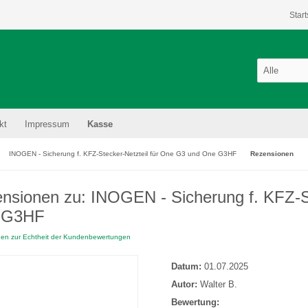
Start
kt
Impressum
Kasse
INOGEN - Sicherung f. KFZ-Stecker-Netzteil für One G3 und One G3HF
Rezensionen
nsionen zu: INOGEN - Sicherung f. KFZ-S
 G3HF
nen zur Echtheit der Kundenbewertungen
Datum:
01.07.2025
Autor:
Walter B.
Bewertung: