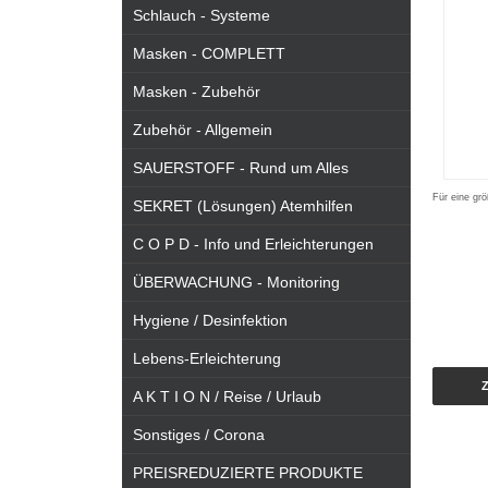
Schlauch - Systeme
Masken - COMPLETT
Masken - Zubehör
Zubehör - Allgemein
SAUERSTOFF - Rund um Alles
Für eine grö
SEKRET (Lösungen) Atemhilfen
C O P D - Info und Erleichterungen
ÜBERWACHUNG - Monitoring
Hygiene / Desinfektion
Lebens-Erleichterung
A K T I O N / Reise / Urlaub
Sonstiges / Corona
PREISREDUZIERTE PRODUKTE