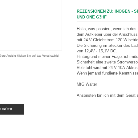
REZENSIONEN ZU: INOGEN - S
UND ONE G3HF
Hallo, was passiert, wenn ich da
dem Aufkleber über der Anschlus
mit 24 V Gleichstrom 120 W betri
Die Sicherung im Stecker des La
von 12,4V - 15,1V DC.
ßere Ansicht klicken Sie auf das Vorschaubild
Hintergrund meiner Frage: ich möch
Sicherheit eine zweite Stromverso
Rollstuhl wird mit 24 V 10A-Akkus
Wenn jemand fundierte Kenntniss
MfG Walter
Ansonsten bin ich mit dem Gerät s
ZURÜCK