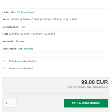
Lieferzeit:
- 2-3 Arbeitstage*
Art.Nr.:
63880 (# 3919) / 63881 (# 3918) / 63882 (4162) / 63883
Bewertungen:
(0)
HAN:
# 63880 / # 63881 / # 63882 / # 63883
Hersteller:
Resmed
Mehr Artikel von:
Resmed
Artikeldatenblatt drucken
Rezension schreiben
99,00 EUR
inkl. 19 % MwSt. zzgl.
Versandkosten
IN DEN WARENKORB