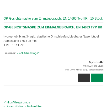
OP Gesichtsmaske zum Einmalgebrauch, EN 14683 Typ IIR - 10 Stück
OP-GESICHTSMASKE ZUM EINMALGEBRAUCH, EN 14683 TYP IIR
hydrophob, blau, 3-lagig, elastische Ohrschlaufen, biegbarer Nasenbügel
Abmessung 175 x 95 mm
1 VE - 10 Stück
Lieferzeit:
- 2-3 Arbeitstage*
5,26 EUR
0,53 EUR pro Stück
inkl. 19 % MwSt. zzgl.
Versandkosten
Philips/Respironics
- DreamStation - Pollenfilter