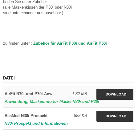
finden Sie unter Zubehör.
(alle Maskenkissen der P30i oder N30i
sind untereinander austauschbar.)
zu finden unter :
Zubehör für AirFit P30i und AirFit P30i
DATEI
AirFit N30i und P30i Anw.
1.82 MB
DOWNLOAD
Anwendung, Maskeninfo für Maske N30i und P30i
ResMed N30i Prospekt
888 KB
DOWNLOAD
N30i Prospekt und Informationen