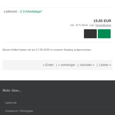
Lieferzeit:
- 2-3 Arbeitstage*
19,85 EUR
inkl. 19 % MwSt. zzgl.
Versandkosten
Diesen Artikel haben wir am 17.05.2020 in unseren Katalog aufgenommen.
« Erster
|
« vorheriger
|
nächster »
|
Letzter »
Mehr über...
Lieferzeit
Umtausch / Rückgabe