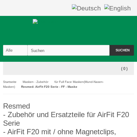
SUCHEN
(
0
)
Startseite
Masken - Zubehör
für Full Face Masken(Mund-Nasen-
Masken)
Resmed- AirFit F20 Serie - FF - Maske
Resmed
- Zubehör und Ersatzteile für AirFit F20
Serie
- AirFit F20 mit / ohne Magnetclips,