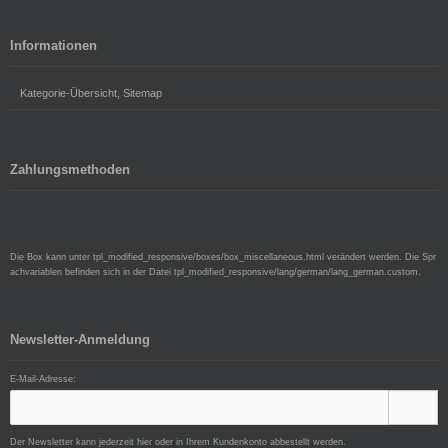
Informationen
Kategorie-Übersicht, Sitemap
Zahlungsmethoden
Die Box kann unter tpl_modified_responsive/boxes/box_miscellaneous.html verändert werden. Die Spr
achvariablen befinden sich in der Datei tpl_modified_responsive/lang/german/lang_german.custom.
Newsletter-Anmeldung
E-Mail-Adresse:
Der Newsletter kann jederzeit hier oder in Ihrem Kundenkonto abbestellt werden.