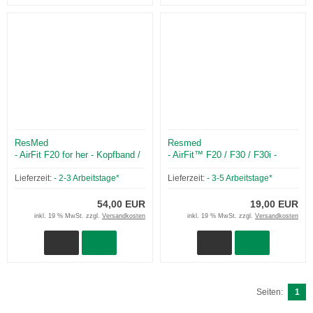
ResMed
Resmed
- AirFit F20 for her - Kopfband /
- AirFit™ F20 / F30 / F30i -
Magnetclips
Kopfband-MagnetClips
Lieferzeit:
- 2-3 Arbeitstage*
Lieferzeit:
- 3-5 Arbeitstage*
54,00 EUR
19,00 EUR
inkl. 19 % MwSt. zzgl.
Versandkosten
inkl. 19 % MwSt. zzgl.
Versandkosten
Seiten:
1