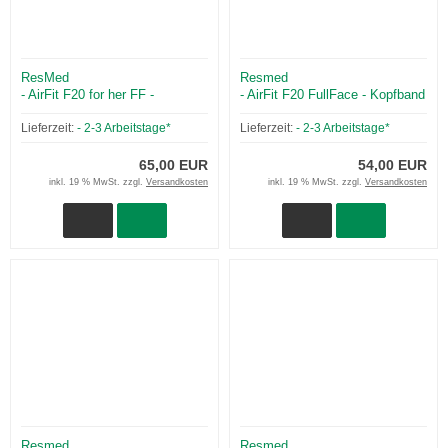
ResMed
Resmed
- AirFit F20 for her FF -
- AirFit F20 FullFace - Kopfband
Maskenrahmen / Magnetclips
/ Magnetclips
Lieferzeit:
- 2-3 Arbeitstage*
Lieferzeit:
- 2-3 Arbeitstage*
65,00 EUR
54,00 EUR
inkl. 19 % MwSt. zzgl.
Versandkosten
inkl. 19 % MwSt. zzgl.
Versandkosten
Resmed
Resmed