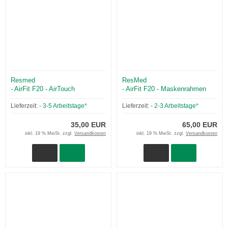
Resmed
ResMed
- AirFit F20 - AirTouch
- AirFit F20 - Maskenrahmen
Maskenkisen
ohne Magnet
Lieferzeit:
- 3-5 Arbeitstage*
Lieferzeit:
- 2-3 Arbeitstage*
35,00 EUR
65,00 EUR
inkl. 19 % MwSt. zzgl.
Versandkosten
inkl. 19 % MwSt. zzgl.
Versandkosten