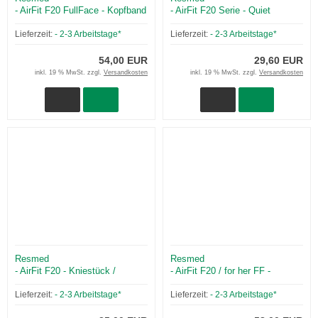
- AirFit F20 FullFace - Kopfband
- AirFit F20 Serie - Quiet
ohne Magnetclips
Kniestück (Ausatemventil)
Lieferzeit:
- 2-3 Arbeitstage*
Lieferzeit:
- 2-3 Arbeitstage*
54,00 EUR
29,60 EUR
inkl. 19 % MwSt. zzgl.
Versandkosten
inkl. 19 % MwSt. zzgl.
Versandkosten
Resmed
Resmed
- AirFit F20 - Kniestück /
- AirFit F20 / for her FF -
Standard
Maskenkissen
Lieferzeit:
- 2-3 Arbeitstage*
Lieferzeit:
- 2-3 Arbeitstage*